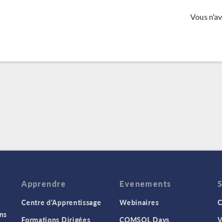
Vous n'a
Apprendre
Evenements
Centre d'Apprentissage
Webinaires
C
ns
Formations Dirigées
COMSOL Days
V