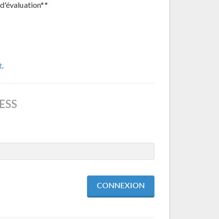
d'évaluation**
t
.
ESS