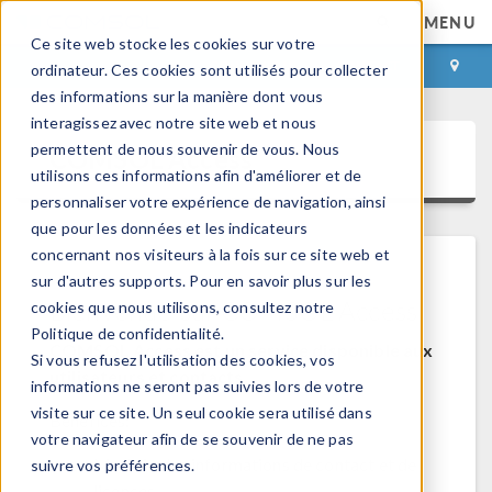
MENU
Ce site web stocke les cookies sur votre
CONNEXION
CONTACT
ordinateur. Ces cookies sont utilisés pour collecter
des informations sur la manière dont vous
interagissez avec notre site web et nous
permettent de nous souvenir de vous. Nous
COMSOL Access
utilisons ces informations afin d'améliorer et de
personnaliser votre expérience de navigation, ainsi
que pour les données et les indicateurs
concernant nos visiteurs à la fois sur ce site web et
sur d'autres supports. Pour en savoir plus sur les
Bienvenue sur COMSOL Access
cookies que nous utilisons, consultez notre
Politique de confidentialité.
COMSOL Access est un service disponible aux
Si vous refusez l'utilisation des cookies, vos
utilisateurs et contacts.
informations ne seront pas suivies lors de votre
visite sur ce site. Un seul cookie sera utilisé dans
Bénéfices:
votre navigateur afin de se souvenir de ne pas
Modifier les informations de contact et de
suivre vos préférences.
licences