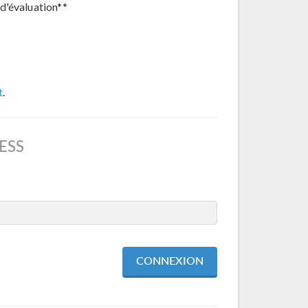
d'évaluation**
t
.
ESS