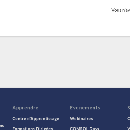
Vous n'a
Apprendre
Evenements
Centre d'Apprentissage
Webinaires
C
ns
Formations Dirigées
COMSOL Days
V