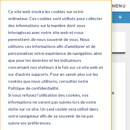
MENU
Ce site web stocke les cookies sur votre
CONNEXION
CONTACT
ordinateur. Ces cookies sont utilisés pour collecter
des informations sur la manière dont vous
interagissez avec notre site web et nous
permettent de nous souvenir de vous. Nous
COMSOL Access
utilisons ces informations afin d'améliorer et de
personnaliser votre expérience de navigation, ainsi
que pour les données et les indicateurs
concernant nos visiteurs à la fois sur ce site web et
sur d'autres supports. Pour en savoir plus sur les
Bienvenue sur COMSOL Access
cookies que nous utilisons, consultez notre
Politique de confidentialité.
COMSOL Access est un service disponible aux
Si vous refusez l'utilisation des cookies, vos
utilisateurs et contacts.
informations ne seront pas suivies lors de votre
visite sur ce site. Un seul cookie sera utilisé dans
Bénéfices:
votre navigateur afin de se souvenir de ne pas
Modifier les informations de contact et de
suivre vos préférences.
licences