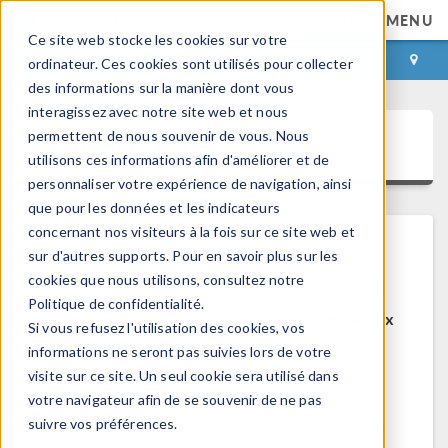
MENU
Ce site web stocke les cookies sur votre
CONNEXION
CONTACT
ordinateur. Ces cookies sont utilisés pour collecter
des informations sur la manière dont vous
interagissez avec notre site web et nous
permettent de nous souvenir de vous. Nous
COMSOL Access
utilisons ces informations afin d'améliorer et de
personnaliser votre expérience de navigation, ainsi
que pour les données et les indicateurs
concernant nos visiteurs à la fois sur ce site web et
sur d'autres supports. Pour en savoir plus sur les
Bienvenue sur COMSOL Access
cookies que nous utilisons, consultez notre
Politique de confidentialité.
COMSOL Access est un service disponible aux
Si vous refusez l'utilisation des cookies, vos
utilisateurs et contacts.
informations ne seront pas suivies lors de votre
visite sur ce site. Un seul cookie sera utilisé dans
Bénéfices:
votre navigateur afin de se souvenir de ne pas
Modifier les informations de contact et de
suivre vos préférences.
licences