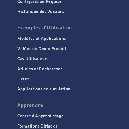
GÉNÉRAL
Configuration Requise
API
Historique des Versions
Applications de simulation
Exemples d'Utilisation
Calcul cluster & cloud
Etudes et solveurs
Modèles et Applications
Interface utilisateur
Vidéos de Démo Produit
Interfaces physiques
Cas Utilisateurs
Introduction
Articles et Recherches
Maillage
Livres
Matériaux
Applications de simulation
Modèles de substitution
Modélisation basée sur les équations
Apprendre
Optimisation
Centre d'Apprentissage
Outils de modélisation & définitions
Formations Dirigées