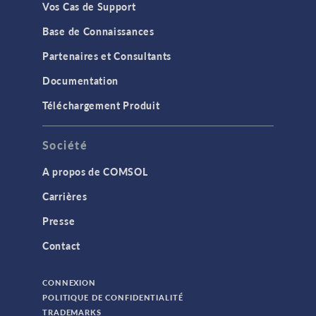
Vos Cas de Support
Conférence
Base de Connaissances
Consultants Certifiés
Partenaires et Consultants
Contenu technique
Documentation
Electromagnétisme ondulatoire
Téléchargement Produit
Impression 3D
IoT
Société
Module AC/DC
A propos de COMSOL
Module Acoustics
Carrières
Module Battery Design
Presse
Module CFD
Contact
Module Chemical Reaction Engineering
Module Corrosion
CONNEXION
POLITIQUE DE CONFIDENTIALITÉ
Module Electrochemistry
TRADEMARKS