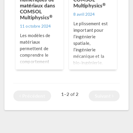
®
matériaux dans
Multiphysics
COMSOL
8 avril 2024
®
Multiphysics
Le plissement est
11 octobre 2024
important pour
Les modèles de
l’ingénierie
matériaux
spatiale,
permettent de
l’ingénierie
comprendre le
mécanique et la
comportement
bio-ingénierie.
physique d’un
Découvrez
matériau.
comment analyser
Découvrez dans
le mécanisme sous-
cet article une
jacent du
1–2
2
of
introduction
Précédent
Suivant
plissement grâce à
détaillée aux tests
la modélisation des
de modèles de
matériaux de
matériaux dans
structure non
®
COMSOL Multiphysics
.
linéaires.