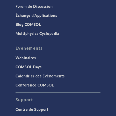
Résultats et visualisation
Forum de Discussion
INTERFACES
Échange d'Applications
Import CAO & produits LiveLink pour
Blog COMSOL
la CAO
Multiphysics Cyclopedia
STRUCTURE ET ACOUSTIQUE
Acoustique et vibrations
Evenements
Dynamique des structures
Webinaires
Lois de comportement matériaux
COMSOL Days
Mécanique des structures
Calendrier des Evènements
MEMS & dispositifs piezoélectriques
Conférence COMSOL
TAGS
Support
Centre de Support
Bio-ingénierie