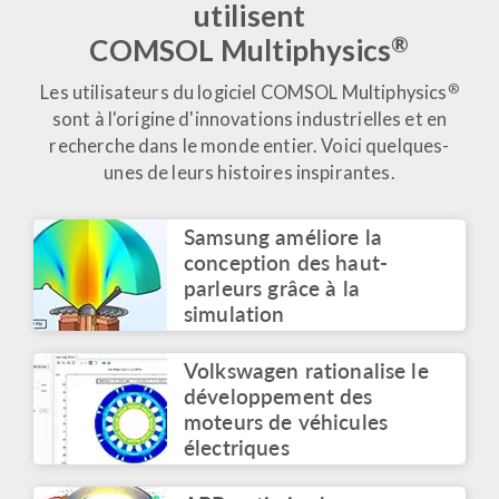
utilisent
ARTICLE DE BLOG
Mesurer les
®
COMSOL Multiphysics
performances dans le
beau jeu
®
Les utilisateurs du logiciel COMSOL Multiphysics
Juin 2026
sont à l'origine d'innovations industrielles et en
recherche dans le monde entier. Voici quelques-
ARTICLE DE BLOG
Modéliser la beauté du
unes de leurs histoires inspirantes.
jeu : de la conception du
ballon aux puissantes
trivelas
Samsung améliore la
Juin 2026
conception des haut-
parleurs grâce à la
ARTICLE
simulation
Voxelgrids lance une
technologie IRM
accessible en s'appuyant
Volkswagen rationalise le
sur des analyses
développement des
virtuelles
moteurs de véhicules
Juin 2026
électriques
VIDEO
Table ronde à un