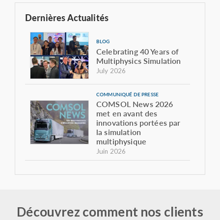
Dernières Actualités
BLOG
Celebrating 40 Years of
Multiphysics Simulation
July 2026
COMMUNIQUÉ DE PRESSE
COMSOL News 2026
met en avant des
innovations portées par
la simulation
multiphysique
Juin 2026
ARTICLE DE BLOG
Le son du colosse :
modéliser l'acoustique
de l'Estadio Azteca
Découvrez comment nos clients
Juin 2026