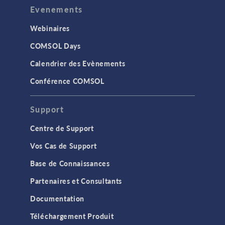
ARTICLE
Evenements
Entraînement des
véhicules sous-marins
Webinaires
non tractés pour la
visualisation des
COMSOL Days
structures sous-marines
Avril 2025
Calendrier des Evènements
Conférence COMSOL
COMMUNIQUÉ DE PRESSE
COMSOL annonce le
programme du COMSOL
Support
Day : applications de
simulation et jumeaux
Centre de Support
numériques
Avril 2025
Vos Cas de Support
VIDÉO
Base de Connaissances
Analog Devices
développe des batteries
Partenaires et Consultants
à la pointe de la
technologie grâce à la
Documentation
modélisation physique
Téléchargement Produit
et des chaînes de