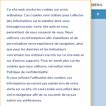
MENU
Ce site web stocke les cookies sur votre
CONNEXION
CONTACT
ordinateur. Ces cookies sont utilisés pour collecter
des informations sur la manière dont vous
interagissez avec notre site web et nous
permettent de nous souvenir de vous. Nous
L'innovation commence
utilisons ces informations afin d'améliorer et de
avec la simulation
personnaliser votre expérience de navigation, ainsi
multiphysique
que pour les données et les indicateurs
concernant nos visiteurs à la fois sur ce site web et
Logiciel de simulation polyvalent basé sur
sur d'autres supports. Pour en savoir plus sur les
des méthodes numériques avancées.
cookies que nous utilisons, consultez notre
Capacités de modélisation physique et
Politique de confidentialité.
multiphysique en couplage fort.
Si vous refusez l'utilisation des cookies, vos
informations ne seront pas suivies lors de votre
Processus de modélisation complet, de la
visite sur ce site. Un seul cookie sera utilisé dans
géométrie à l'évaluation des résultats.
votre navigateur afin de se souvenir de ne pas
Des outils faciles d'utilisation pour créer et
suivre vos préférences.
déployer des applications de simulation.