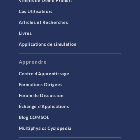
Vidéos de Démo Produit
chatbot dans
COMSOL Multiphysics
®
Cas Utilisateurs
Juin 2025
Articles et Recherches
COMMUNIQUÉ DE PRESSE
COMSOL annonce
Livres
l'édition 2025 du
Applications de simulation
magazine de la
simulation multiphysique
Mai, 2025
Apprendre
COMMUNIQUÉ DE PRESSE
Centre d'Apprentissage
Coup d'envoi de la
conférence COMSOL
Formations Dirigées
2025 à Amsterdam
Mai 2025
Forum de Discussion
Échange d'Applications
COMMUNIQUÉ DE PRESSE
Coup d'envoi de la
Blog COMSOL
conférence COMSOL
2025 à Boston
Multiphysics Cyclopedia
Avril 2025