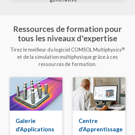
accélérer les simulations
et les applications
Mars 2026
Ressources de formation pour
ARTICLE DE BLOG
tous les niveaux d'expertise
COMSOL au CES 2026
Mars 2026
®
Tirez le meilleur du logiciel COMSOL Multiphysics
et de la simulation multiphysique grâce à ces
ARTICLE
ressources de formation.
Livraison express: une
application de simulation
accélère la conception
des batteries de camions
électriques
Février 2026
VIDÉO
Keynote: S'appuyer sur
Centre
Galerie
la simulation acoustique
pour améliorer les
d'Apprentissage
d'Applications
dispositifs Alexa
®