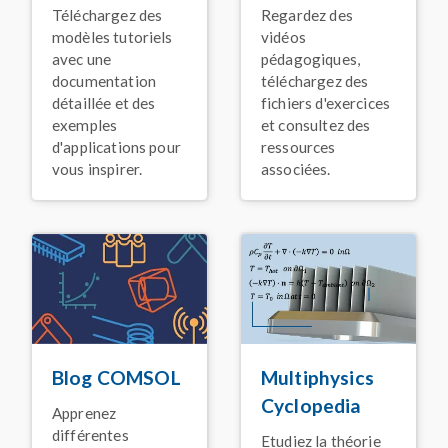
Novembre 2025
Regardez des
Téléchargez des
vidéos
modèles tutoriels
ARTICLE DE BLOG
pédagogiques,
avec une
Détecter la corrosion
téléchargez des
documentation
dans les pipelines
fichiers d'exercices
détaillée et des
enterrés en utilisant la
simulation
et consultez des
exemples
ressources
d'applications pour
Janvier 2026
associées.
vous inspirer.
ARTICLE DE BLOG
Des simulations plus
rapides avec la prise en
charge des GPU NVIDIA
pour
COMSOL Multiphysics
®
Janvier 2026
ARTICLE
Un disjoncteur haute-
Blog COMSOL
Multiphysics
tension innovant pour
les systèmes électriques
Cyclopedia
Apprenez
de puissance
différentes
Novembre 2025
Etudiez la théorie