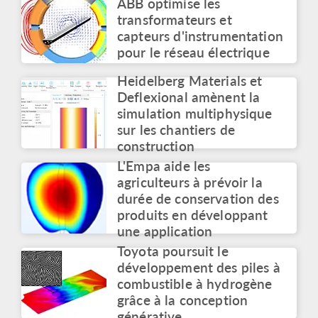
ABB optimise les
Simulation Summit: La
transformateurs et
feuille de route de la
capteurs d'instrumentation
multiphysique
pour le réseau électrique
Mai 2026
Heidelberg Materials et
TÉMOIGNAGE UTILISATEUR
Identifier les origines
Deflexional amènent la
des défaillances des
simulation multiphysique
composants
sur les chantiers de
électroniques avec des
construction
applications de
simulation
L'Empa aide les
Mai 2026
agriculteurs à prévoir la
durée de conservation des
COMMUNIQUÉ DE PRESSE
produits en développant
COMSOL lance le
une application
Concours d'innovation
avec un prix de 50 000 $
Toyota poursuit le
Avril 2026
développement des piles à
combustible à hydrogène
ARTICLE DE BLOG
grâce à la conception
Des modèles de
substitution pour
générative