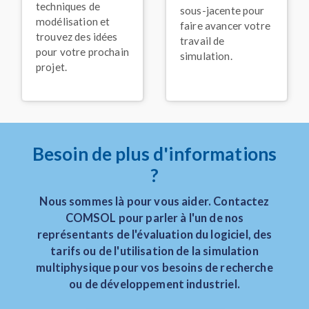
techniques de
sous-jacente pour
modélisation et
COMMUNIQUÉ DE PRESSE
faire avancer votre
Annonce de la sortie:
trouvez des idées
travail de
COMSOL Multiphysics
®
pour votre prochain
simulation.
Version 6.4
projet.
Novembre 2025
VIDÉO
Keynote: Exploiter la
simulation acoustique
pour de meilleurs
Besoin de plus d'informations
systèmes Alexa
®
Novembre 2025
?
VIDÉO
Nous sommes là pour vous aider. Contactez
Keynote : Résoudre les
COMSOL pour parler à l'un de nos
problèmes dans
l'industrie
représentants de l'évaluation du logiciel, des
agroalimentaire grâce à
tarifs ou de l'utilisation de la simulation
des modèles
multiphysique pour vos besoins de recherche
multiphysiques
ou de développement industriel.
Novembre 2025