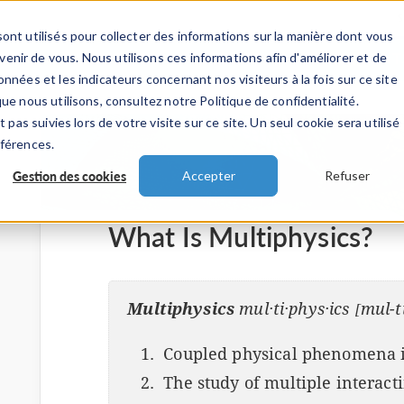
ont utilisés pour collecter des informations sur la manière dont vous
TS
INDUSTRIES
VIDEOS
EVENEMENT
nir de vous. Nous utilisons ces informations afin d'améliorer et de
nnées et les indicateurs concernant nos visiteurs à la fois sur ce site
ue nous utilisons, consultez notre Politique de confidentialité.
 pas suivies lors de votre visite sur ce site. Un seul cookie sera utilisé
éférences.
Gestion des cookies
Accepter
Refuser
What Is Multiphysics?
Multiphysics
mul·ti·phys·ics [mul-t
Coupled physical phenomena i
The study of multiple interact