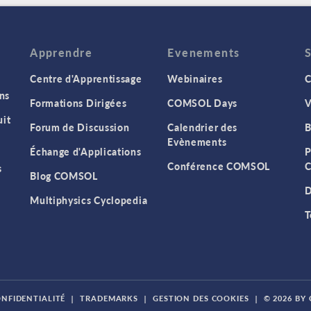
Apprendre
Evenements
Centre d'Apprentissage
Webinaires
C
ns
Formations Dirigées
COMSOL Days
V
it
Forum de Discussion
Calendrier des
B
Evènements
Échange d'Applications
P
Conférence COMSOL
C
s
Blog COMSOL
D
Multiphysics Cyclopedia
T
ONFIDENTIALITÉ
|
TRADEMARKS
|
GESTION DES COOKIES
|
© 2026 BY