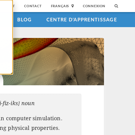
SUPPORT
CONTACT
FRANÇAIS
CONNEXION
S
BLOG
CENTRE D'APPRENTISSAGE
i-fiz-iks] noun
n computer simulation.
ing physical properties.