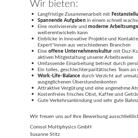
Wir bieten:
Langfristige Zusammenarbeit mit
Festanstell
Spannende Aufgaben
in einem schnell wach
Eine motivierende und
moderne Arbeitsumg
weiterentwickeln kann
Einblicke in innovative Projekte und Kontak
Expert*innen aus verschiedenen Branchen
Eine
offene Unternehmenskultur
mit Duz-Kul
aktiven Mitgestaltung unserer Arbeitsweise
Umfassende Einarbeitung betreut durch pers
Ein tolles, geschlechterparitätisches Team a
Work-Life-Balance
durch Verzicht auf umsatz
ausgeglichenen Überstundenkonten
Attraktive Vergütung und eine angenehme Atm
Kostenfreies frisches Obst, Kaffee und Geträ
Gute Verkehrsanbindung und sehr gute Bahn
Wir freuen uns auf Ihre Bewerbung ausschließlich
Comsol Multiphysics GmbH
Susanne Stitz