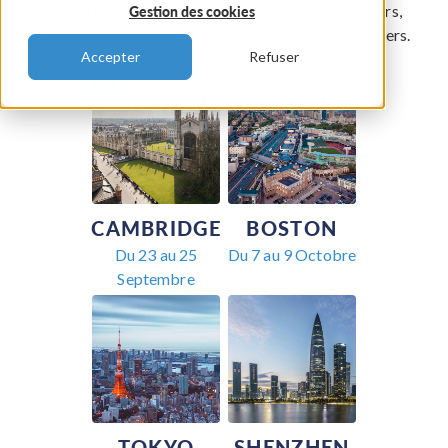
research through keynote talks from industry leaders,
Gestion des cookies
poster sessions, and presentations by invited speakers.
Accepter
Refuser
CAMBRIDGE
BOSTON
Du 23 au 25
Du 7 au 9 Octobre
Septembre
TOKYO
SHENZHEN