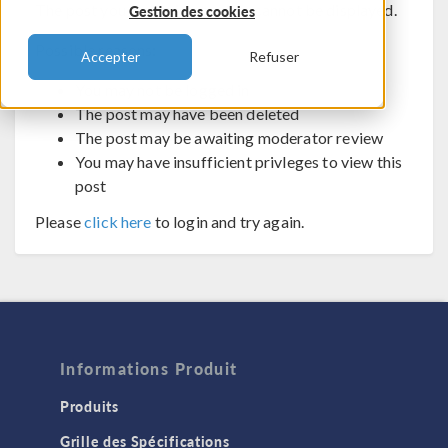
The post you are trying to view cannot be displayed.
Gestion des cookies
Possible reasons:
Accepter
Refuser
You may not be logged in
The post may have been deleted
The post may be awaiting moderator review
You may have insufficient privleges to view this
post
Please
click here
to login and try again.
Informations Produit
Produits
Grille des Spécifications