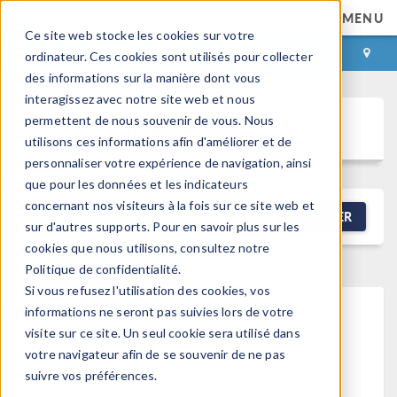
MENU
Ce site web stocke les cookies sur votre
CONNEXION
CONTACT
ordinateur. Ces cookies sont utilisés pour collecter
des informations sur la manière dont vous
interagissez avec notre site web et nous
permettent de nous souvenir de vous. Nous
Discussion Forum
utilisons ces informations afin d'améliorer et de
personnaliser votre expérience de navigation, ainsi
que pour les données et les indicateurs
concernant nos visiteurs à la fois sur ce site web et
NEW DISCUSSION
FILTRER
sur d'autres supports. Pour en savoir plus sur les
cookies que nous utilisons, consultez notre
Politique de confidentialité.
Si vous refusez l'utilisation des cookies, vos
informations ne seront pas suivies lors de votre
This forum post cannot be
visite sur ce site. Un seul cookie sera utilisé dans
votre navigateur afin de se souvenir de ne pas
viewed
suivre vos préférences.