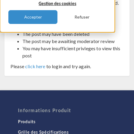
The post you are trying to view cannot be displayed.
Gestion des cookies
Possible reasons:
Accepter
Refuser
You may not be logged in
The post may have been deleted
The post may be awaiting moderator review
You may have insufficient privleges to view this
post
Please
click here
to login and try again.
Informations Produit
Produits
Grille des Spécifications