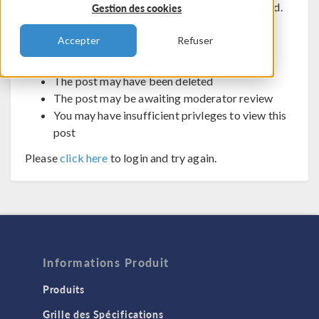
The post you are trying to view cannot be displayed.
Gestion des cookies
Possible reasons:
Accepter
Refuser
You may not be logged in
The post may have been deleted
The post may be awaiting moderator review
You may have insufficient privleges to view this
post
Please
click here
to login and try again.
Informations Produit
Produits
Grille des Spécifications