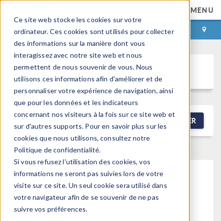
MENU
Ce site web stocke les cookies sur votre
CONNEXION
CONTACT
ordinateur. Ces cookies sont utilisés pour collecter
des informations sur la manière dont vous
interagissez avec notre site web et nous
permettent de nous souvenir de vous. Nous
Discussion Forum
utilisons ces informations afin d'améliorer et de
personnaliser votre expérience de navigation, ainsi
que pour les données et les indicateurs
concernant nos visiteurs à la fois sur ce site web et
NEW DISCUSSION
FILTRER
sur d'autres supports. Pour en savoir plus sur les
cookies que nous utilisons, consultez notre
Politique de confidentialité.
Si vous refusez l'utilisation des cookies, vos
informations ne seront pas suivies lors de votre
This forum post cannot be
visite sur ce site. Un seul cookie sera utilisé dans
votre navigateur afin de se souvenir de ne pas
viewed
suivre vos préférences.