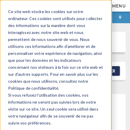
MENU
Ce site web stocke les cookies sur votre
CONNEXION
CONTACT
ordinateur. Ces cookies sont utilisés pour collecter
des informations sur la manière dont vous
interagissez avec notre site web et nous
permettent de nous souvenir de vous. Nous
Discussion Forum
utilisons ces informations afin d'améliorer et de
personnaliser votre expérience de navigation, ainsi
que pour les données et les indicateurs
concernant nos visiteurs à la fois sur ce site web et
NEW DISCUSSION
FILTRER
sur d'autres supports. Pour en savoir plus sur les
cookies que nous utilisons, consultez notre
Politique de confidentialité.
Si vous refusez l'utilisation des cookies, vos
informations ne seront pas suivies lors de votre
This forum post cannot be
visite sur ce site. Un seul cookie sera utilisé dans
votre navigateur afin de se souvenir de ne pas
viewed
suivre vos préférences.