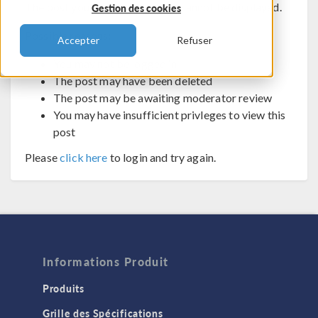
The post you are trying to view cannot be displayed.
Gestion des cookies
Possible reasons:
Accepter
Refuser
You may not be logged in
The post may have been deleted
The post may be awaiting moderator review
You may have insufficient privleges to view this
post
Please
click here
to login and try again.
Informations Produit
Produits
Grille des Spécifications