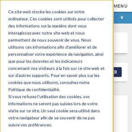
MENU
Ce site web stocke les cookies sur votre
CONNEXION
CONTACT
ordinateur. Ces cookies sont utilisés pour collecter
des informations sur la manière dont vous
interagissez avec notre site web et nous
permettent de nous souvenir de vous. Nous
Discussion Forum
utilisons ces informations afin d'améliorer et de
personnaliser votre expérience de navigation, ainsi
que pour les données et les indicateurs
concernant nos visiteurs à la fois sur ce site web et
NEW DISCUSSION
FILTRER
sur d'autres supports. Pour en savoir plus sur les
cookies que nous utilisons, consultez notre
Politique de confidentialité.
Si vous refusez l'utilisation des cookies, vos
informations ne seront pas suivies lors de votre
This forum post cannot be
visite sur ce site. Un seul cookie sera utilisé dans
votre navigateur afin de se souvenir de ne pas
viewed
suivre vos préférences.