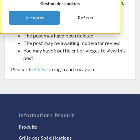
The post you are trying to view cannot be displayed.
Gestion des cookies
Possible reasons:
Accepter
Refuser
You may not be logged in
The post may have been deleted
The post may be awaiting moderator review
You may have insufficient privleges to view this
post
Please
click here
to login and try again.
Informations Produit
Produits
Grille des Spécifications