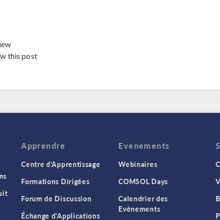
iew
ew this post
Apprendre
Evenements
Centre d'Apprentissage
Webinaires
C
ns
Formations Dirigées
COMSOL Days
V
it
Forum de Discussion
Calendrier des
B
Evènements
Échange d'Applications
P