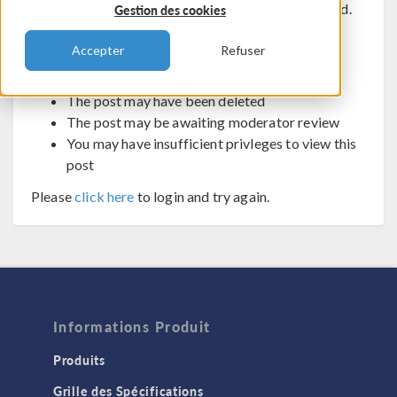
The post you are trying to view cannot be displayed.
Gestion des cookies
Possible reasons:
Accepter
Refuser
You may not be logged in
The post may have been deleted
The post may be awaiting moderator review
You may have insufficient privleges to view this
post
Please
click here
to login and try again.
Informations Produit
Produits
Grille des Spécifications