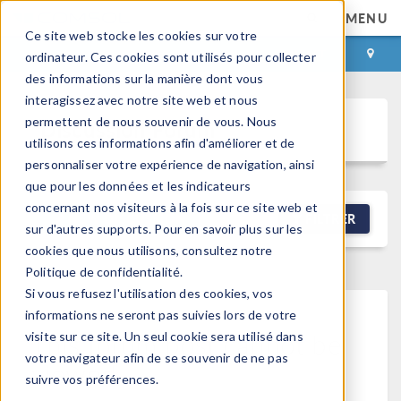
MENU
Ce site web stocke les cookies sur votre
CONNEXION
CONTACT
ordinateur. Ces cookies sont utilisés pour collecter
des informations sur la manière dont vous
interagissez avec notre site web et nous
permettent de nous souvenir de vous. Nous
Discussion Forum
utilisons ces informations afin d'améliorer et de
personnaliser votre expérience de navigation, ainsi
que pour les données et les indicateurs
concernant nos visiteurs à la fois sur ce site web et
NEW DISCUSSION
FILTRER
sur d'autres supports. Pour en savoir plus sur les
cookies que nous utilisons, consultez notre
Politique de confidentialité.
Si vous refusez l'utilisation des cookies, vos
informations ne seront pas suivies lors de votre
This forum post cannot be
visite sur ce site. Un seul cookie sera utilisé dans
votre navigateur afin de se souvenir de ne pas
viewed
suivre vos préférences.