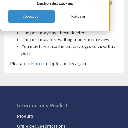
The post you are trying to view cannot be displayed.
Gestion des cookies
Possible reasons:
Accepter
Refuser
You may not be logged in
The post may have been deleted
The post may be awaiting moderator review
You may have insufficient privleges to view this
post
Please
click here
to login and try again.
Informations Produit
Produits
Grille des Spécifications