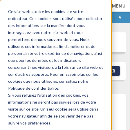
MENU
Ce site web stocke les cookies sur votre
CONNEXION
CONTACT
ordinateur. Ces cookies sont utilisés pour collecter
des informations sur la manière dont vous
interagissez avec notre site web et nous
permettent de nous souvenir de vous. Nous
Discussion Forum
utilisons ces informations afin d'améliorer et de
personnaliser votre expérience de navigation, ainsi
que pour les données et les indicateurs
concernant nos visiteurs à la fois sur ce site web et
NEW DISCUSSION
FILTRER
sur d'autres supports. Pour en savoir plus sur les
cookies que nous utilisons, consultez notre
Politique de confidentialité.
Si vous refusez l'utilisation des cookies, vos
informations ne seront pas suivies lors de votre
This forum post cannot be
visite sur ce site. Un seul cookie sera utilisé dans
votre navigateur afin de se souvenir de ne pas
viewed
suivre vos préférences.