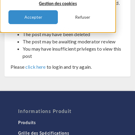
The post you are trying to view cannot be displayed.
Gestion des cookies
Possible reasons:
Accepter
Refuser
You may not be logged in
The post may have been deleted
The post may be awaiting moderator review
You may have insufficient privleges to view this
post
Please
click here
to login and try again.
Informations Produit
Produits
Grille des Spécifications