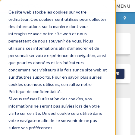
MENU
Ce site web stocke les cookies sur votre
CONNEXION
CONTACT
ordinateur. Ces cookies sont utilisés pour collecter
des informations sur la manière dont vous
interagissez avec notre site web et nous
permettent de nous souvenir de vous. Nous
Discussion Forum
utilisons ces informations afin d'améliorer et de
personnaliser votre expérience de navigation, ainsi
que pour les données et les indicateurs
concernant nos visiteurs à la fois sur ce site web et
NEW DISCUSSION
FILTRER
sur d'autres supports. Pour en savoir plus sur les
cookies que nous utilisons, consultez notre
Politique de confidentialité.
Si vous refusez l'utilisation des cookies, vos
informations ne seront pas suivies lors de votre
This forum post cannot be
visite sur ce site. Un seul cookie sera utilisé dans
votre navigateur afin de se souvenir de ne pas
viewed
suivre vos préférences.