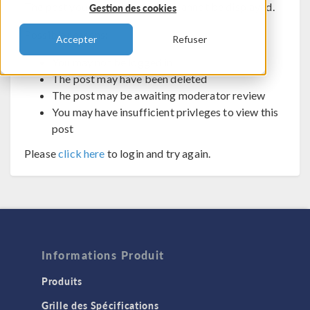
The post you are trying to view cannot be displayed.
Gestion des cookies
Possible reasons:
Accepter
Refuser
You may not be logged in
The post may have been deleted
The post may be awaiting moderator review
You may have insufficient privleges to view this
post
Please
click here
to login and try again.
Informations Produit
Produits
Grille des Spécifications