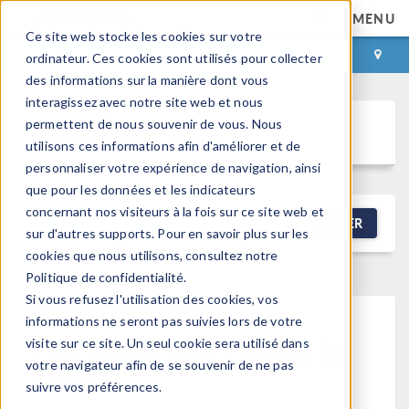
MENU
Ce site web stocke les cookies sur votre
CONNEXION
CONTACT
ordinateur. Ces cookies sont utilisés pour collecter
des informations sur la manière dont vous
interagissez avec notre site web et nous
permettent de nous souvenir de vous. Nous
Discussion Forum
utilisons ces informations afin d'améliorer et de
personnaliser votre expérience de navigation, ainsi
que pour les données et les indicateurs
concernant nos visiteurs à la fois sur ce site web et
NEW DISCUSSION
FILTRER
sur d'autres supports. Pour en savoir plus sur les
cookies que nous utilisons, consultez notre
Politique de confidentialité.
Si vous refusez l'utilisation des cookies, vos
informations ne seront pas suivies lors de votre
This forum post cannot be
visite sur ce site. Un seul cookie sera utilisé dans
votre navigateur afin de se souvenir de ne pas
viewed
suivre vos préférences.