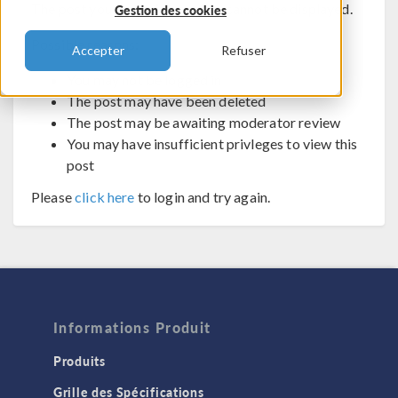
The post you are trying to view cannot be displayed.
Gestion des cookies
Possible reasons:
Accepter
Refuser
You may not be logged in
The post may have been deleted
The post may be awaiting moderator review
You may have insufficient privleges to view this
post
Please
click here
to login and try again.
Informations Produit
Produits
Grille des Spécifications