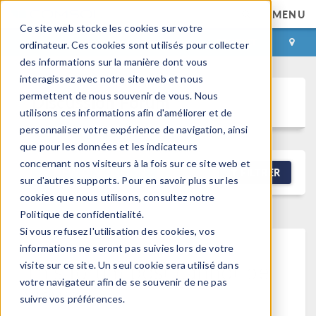
MENU
Ce site web stocke les cookies sur votre
CONNEXION
CONTACT
ordinateur. Ces cookies sont utilisés pour collecter
des informations sur la manière dont vous
interagissez avec notre site web et nous
permettent de nous souvenir de vous. Nous
Discussion Forum
utilisons ces informations afin d'améliorer et de
personnaliser votre expérience de navigation, ainsi
que pour les données et les indicateurs
concernant nos visiteurs à la fois sur ce site web et
NEW DISCUSSION
FILTRER
sur d'autres supports. Pour en savoir plus sur les
cookies que nous utilisons, consultez notre
Politique de confidentialité.
Si vous refusez l'utilisation des cookies, vos
informations ne seront pas suivies lors de votre
This forum post cannot be
visite sur ce site. Un seul cookie sera utilisé dans
votre navigateur afin de se souvenir de ne pas
viewed
suivre vos préférences.