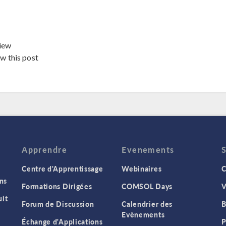
iew
ew this post
Apprendre
Evenements
Centre d'Apprentissage
Webinaires
C
ns
Formations Dirigées
COMSOL Days
V
it
Forum de Discussion
Calendrier des
B
Evènements
Échange d'Applications
P