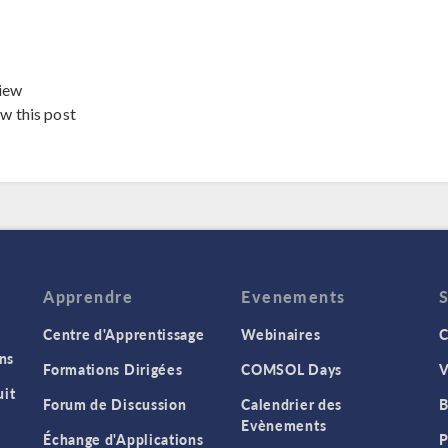
iew
ew this post
Apprendre
Evenements
Centre d'Apprentissage
Webinaires
C
ns
Formations Dirigées
COMSOL Days
V
it
Forum de Discussion
Calendrier des
B
Evènements
Échange d'Applications
P