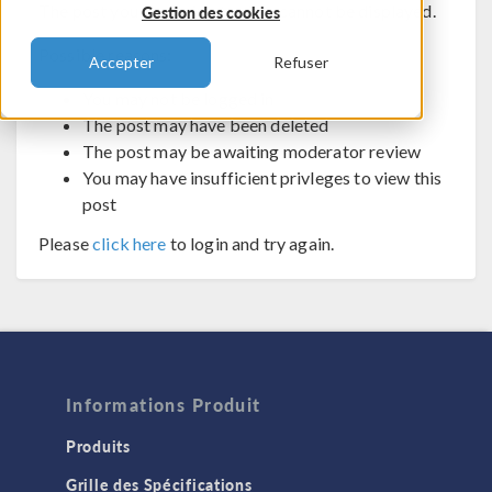
The post you are trying to view cannot be displayed.
Gestion des cookies
Possible reasons:
Accepter
Refuser
You may not be logged in
The post may have been deleted
The post may be awaiting moderator review
You may have insufficient privleges to view this
post
Please
click here
to login and try again.
Informations Produit
Produits
Grille des Spécifications