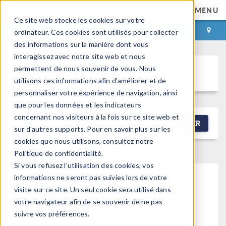
MENU
Ce site web stocke les cookies sur votre
CONNEXION
CONTACT
ordinateur. Ces cookies sont utilisés pour collecter
des informations sur la manière dont vous
interagissez avec notre site web et nous
permettent de nous souvenir de vous. Nous
Discussion Forum
utilisons ces informations afin d'améliorer et de
personnaliser votre expérience de navigation, ainsi
que pour les données et les indicateurs
concernant nos visiteurs à la fois sur ce site web et
NEW DISCUSSION
FILTRER
sur d'autres supports. Pour en savoir plus sur les
cookies que nous utilisons, consultez notre
Politique de confidentialité.
Si vous refusez l'utilisation des cookies, vos
informations ne seront pas suivies lors de votre
This forum post cannot be
visite sur ce site. Un seul cookie sera utilisé dans
votre navigateur afin de se souvenir de ne pas
viewed
suivre vos préférences.