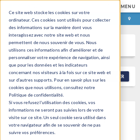
MENU
Ce site web stocke les cookies sur votre
CONNEXION
CONTACT
ordinateur. Ces cookies sont utilisés pour collecter
des informations sur la manière dont vous
interagissez avec notre site web et nous
permettent de nous souvenir de vous. Nous
Discussion Forum
utilisons ces informations afin d'améliorer et de
personnaliser votre expérience de navigation, ainsi
que pour les données et les indicateurs
concernant nos visiteurs à la fois sur ce site web et
NEW DISCUSSION
FILTRER
sur d'autres supports. Pour en savoir plus sur les
cookies que nous utilisons, consultez notre
Politique de confidentialité.
Si vous refusez l'utilisation des cookies, vos
informations ne seront pas suivies lors de votre
This forum post cannot be
visite sur ce site. Un seul cookie sera utilisé dans
votre navigateur afin de se souvenir de ne pas
viewed
suivre vos préférences.