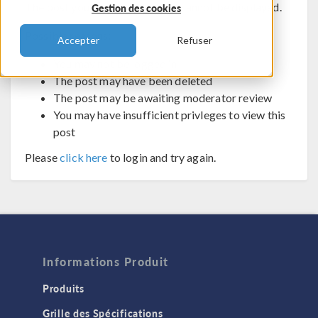
The post you are trying to view cannot be displayed.
Gestion des cookies
Possible reasons:
Accepter
Refuser
You may not be logged in
The post may have been deleted
The post may be awaiting moderator review
You may have insufficient privleges to view this
post
Please
click here
to login and try again.
Informations Produit
Produits
Grille des Spécifications