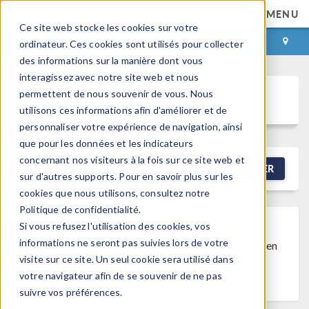
MENU
Ce site web stocke les cookies sur votre
CONNEXION
CONTACT
ordinateur. Ces cookies sont utilisés pour collecter
des informations sur la manière dont vous
interagissez avec notre site web et nous
permettent de nous souvenir de vous. Nous
Discussion Forum
utilisons ces informations afin d'améliorer et de
personnaliser votre expérience de navigation, ainsi
que pour les données et les indicateurs
concernant nos visiteurs à la fois sur ce site web et
NEW DISCUSSION
FILTRER
sur d'autres supports. Pour en savoir plus sur les
cookies que nous utilisons, consultez notre
Politique de confidentialité.
Si vous refusez l'utilisation des cookies, vos
Discussion Closed
This discussion was
informations ne seront pas suivies lors de votre
created more than 6 months ago and has been
visite sur ce site. Un seul cookie sera utilisé dans
closed. To start a new discussion with a link
votre navigateur afin de se souvenir de ne pas
back to this one,
click here
.
suivre vos préférences.