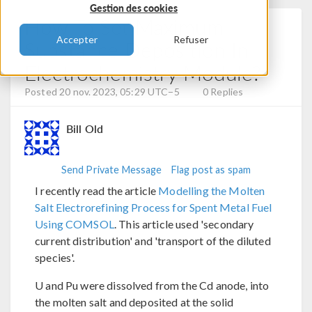
Gestion des cookies
How To Set Maximum
Accepter
Refuser
Substance Deposition In
Electrochemistry Module?
Posted 20 nov. 2023, 05:29 UTC−5
0 Replies
Bill Old
Send Private Message
Flag post as spam
I recently read the article
Modelling the Molten
Salt Electrorefining Process for Spent Metal Fuel
Using COMSOL
. This article used 'secondary
current distribution' and 'transport of the diluted
species'.
U and Pu were dissolved from the Cd anode, into
the molten salt and deposited at the solid