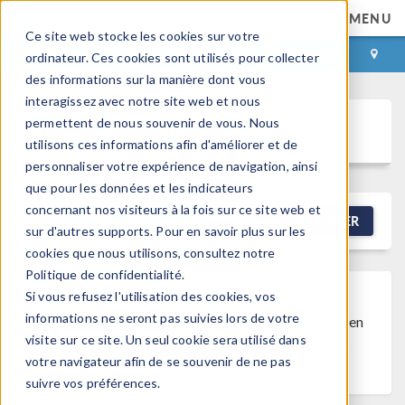
MENU
Ce site web stocke les cookies sur votre
CONNEXION
CONTACT
ordinateur. Ces cookies sont utilisés pour collecter
des informations sur la manière dont vous
interagissez avec notre site web et nous
permettent de nous souvenir de vous. Nous
Discussion Forum
utilisons ces informations afin d'améliorer et de
personnaliser votre expérience de navigation, ainsi
que pour les données et les indicateurs
concernant nos visiteurs à la fois sur ce site web et
NEW DISCUSSION
FILTRER
sur d'autres supports. Pour en savoir plus sur les
cookies que nous utilisons, consultez notre
Politique de confidentialité.
Si vous refusez l'utilisation des cookies, vos
Discussion Closed
This discussion was
informations ne seront pas suivies lors de votre
created more than 6 months ago and has been
visite sur ce site. Un seul cookie sera utilisé dans
closed. To start a new discussion with a link
votre navigateur afin de se souvenir de ne pas
back to this one,
click here
.
suivre vos préférences.