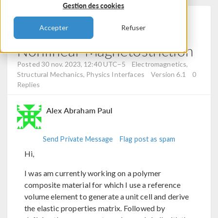
Gestion des cookies
Multiphysics Coupling
Accepter
Refuser
Layered Shell With
Nonlinear Magnetostriction
Posted 30 nov. 2023, 12:40 UTC−5
Electromagnetics,
Structural Mechanics, Physics Interfaces
Version 6.1
0
Replies
Alex Abraham Paul
Send Private Message
Flag post as spam
Hi,
I was am currently working on a polymer
composite material for which I use a reference
volume element to generate a unit cell and derive
the elastic properties matrix. Followed by