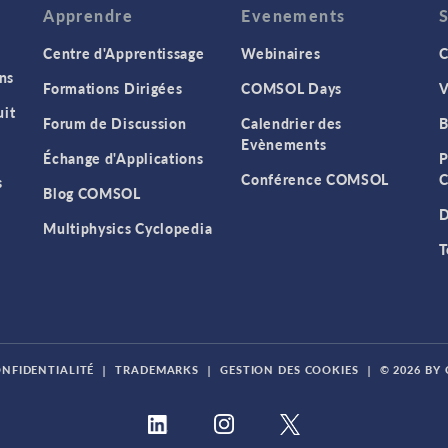
Apprendre
Evenements
Centre d'Apprentissage
Webinaires
C
ns
Formations Dirigées
COMSOL Days
V
it
Forum de Discussion
Calendrier des
B
Evènements
Échange d'Applications
P
Conférence COMSOL
C
s
Blog COMSOL
D
Multiphysics Cyclopedia
T
ONFIDENTIALITÉ
|
TRADEMARKS
|
GESTION DES COOKIES
|
© 2026 BY