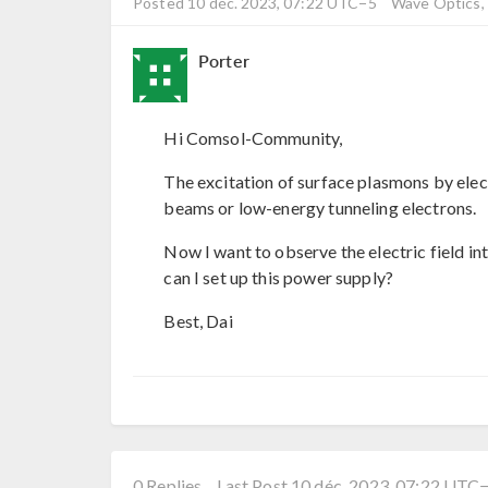
Posted 10 déc. 2023, 07:22 UTC−5
Wave Optics, 
Porter
Hi Comsol-Community,
The excitation of surface plasmons by ele
beams or low-energy tunneling electrons.
Now I want to observe the electric field in
can I set up this power supply?
Best, Dai
0 Replies
Last Post 10 déc. 2023, 07:22 UTC