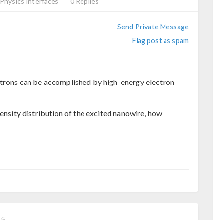
Physics Interfaces
0 Replies
Send Private Message
Flag post as spam
ctrons can be accomplished by high-energy electron
tensity distribution of the excited nanowire, how
−5