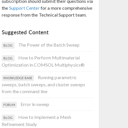
subscription should submit their questions via
the
Support Center
for a more comprehensive
response from the Technical Support team.
Suggested Content
The Power of the Batch Sweep
BLOG
How to Perform Multimaterial
BLOG
Optimization in COMSOL Multiphysics®
Running parametric
KNOWLEDGE BASE
sweeps, batch sweeps, and cluster sweeps
from the command line
Error in sweep
FORUM
How to Implement a Mesh
BLOG
Refinement Study