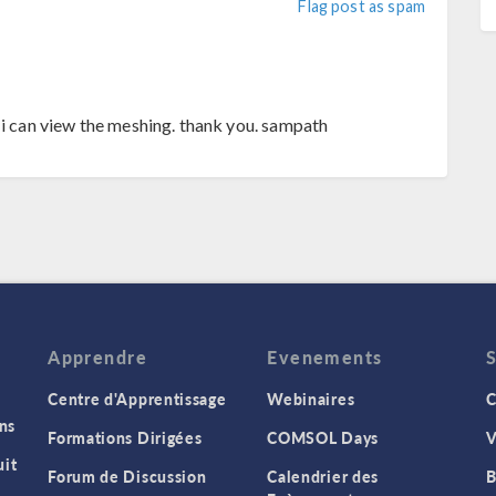
Flag post as spam
 i can view the meshing. thank you. sampath
Apprendre
Evenements
Centre d'Apprentissage
Webinaires
C
ns
Formations Dirigées
COMSOL Days
V
it
Forum de Discussion
Calendrier des
B