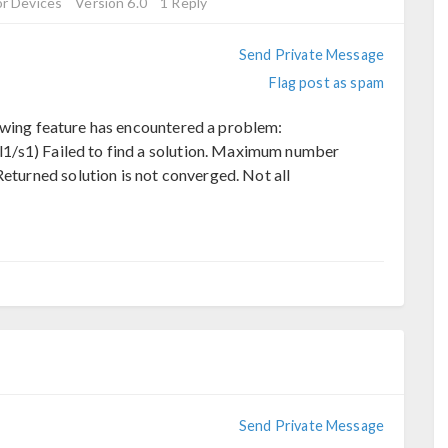
r Devices
Version 6.0
1 Reply
Send Private Message
Flag post as spam
owing feature has encountered a problem:
ol1/s1) Failed to find a solution. Maximum number
eturned solution is not converged. Not all
Send Private Message