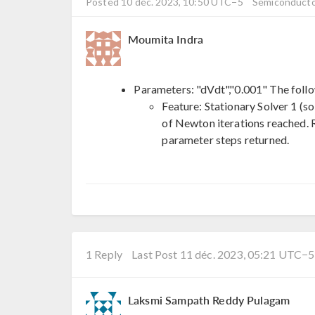
Posted 10 déc. 2023, 10:50 UTC−5
Semiconducto
Moumita Indra
Parameters: "dVdt","0.001" The foll
Feature: Stationary Solver 1 (s
of Newton iterations reached. R
parameter steps returned.
1 Reply
Last Post 11 déc. 2023, 05:21 UTC−5
Laksmi Sampath Reddy Pulagam