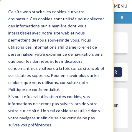
MENU
Ce site web stocke les cookies sur votre
CONNEXION
CONTACT
ordinateur. Ces cookies sont utilisés pour collecter
des informations sur la manière dont vous
interagissez avec notre site web et nous
permettent de nous souvenir de vous. Nous
Discussion Forum
utilisons ces informations afin d'améliorer et de
personnaliser votre expérience de navigation, ainsi
que pour les données et les indicateurs
concernant nos visiteurs à la fois sur ce site web et
NEW DISCUSSION
FILTRER
sur d'autres supports. Pour en savoir plus sur les
cookies que nous utilisons, consultez notre
Politique de confidentialité.
Si vous refusez l'utilisation des cookies, vos
Discussion Closed
This discussion was
informations ne seront pas suivies lors de votre
created more than 6 months ago and has been
visite sur ce site. Un seul cookie sera utilisé dans
closed. To start a new discussion with a link
votre navigateur afin de se souvenir de ne pas
back to this one,
click here
.
suivre vos préférences.