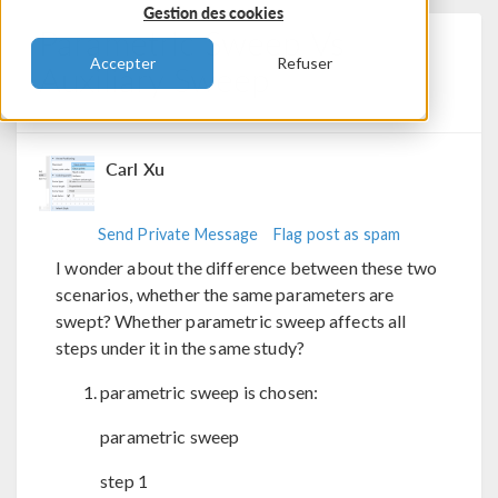
Gestion des cookies
Parametric Sweep Vs
Accepter
Refuser
Auxiliary Sweep
Posted 11 avr. 2024, 03:38 UTC−4
0 Replies
Carl Xu
Send Private Message
Flag post as spam
I wonder about the difference between these two
scenarios, whether the same parameters are
swept? Whether parametric sweep affects all
steps under it in the same study?
parametric sweep is chosen:
parametric sweep
step 1