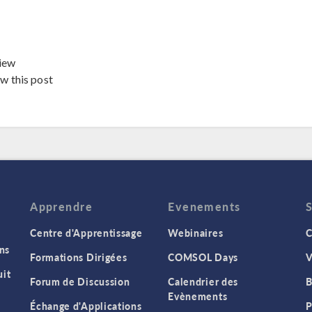
iew
ew this post
Apprendre
Evenements
Centre d'Apprentissage
Webinaires
C
ns
Formations Dirigées
COMSOL Days
V
it
Forum de Discussion
Calendrier des
B
Evènements
Échange d'Applications
P