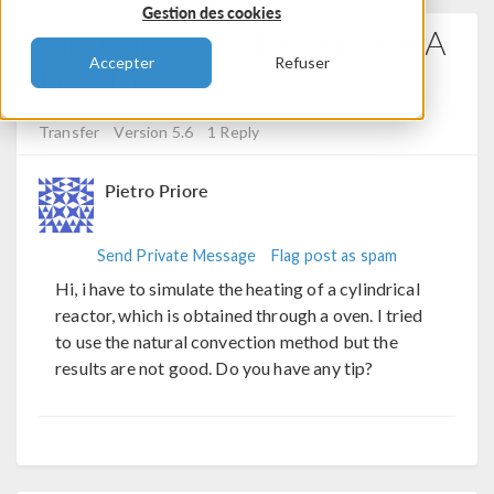
Gestion des cookies
Modelling The Heating Of A
Accepter
Refuser
Reactor
Posted 3 août 2024, 03:20 UTC−4
Fluid & Heat, Heat
Transfer
Version 5.6
1 Reply
Pietro Priore
Send Private Message
Flag post as spam
Hi, i have to simulate the heating of a cylindrical
reactor, which is obtained through a oven. I tried
to use the natural convection method but the
results are not good. Do you have any tip?