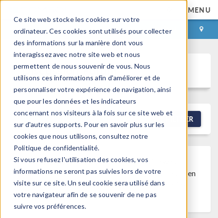
MENU
Ce site web stocke les cookies sur votre
CONNEXION
CONTACT
ordinateur. Ces cookies sont utilisés pour collecter
des informations sur la manière dont vous
interagissez avec notre site web et nous
permettent de nous souvenir de vous. Nous
Discussion Forum
utilisons ces informations afin d'améliorer et de
personnaliser votre expérience de navigation, ainsi
que pour les données et les indicateurs
concernant nos visiteurs à la fois sur ce site web et
NEW DISCUSSION
FILTRER
sur d'autres supports. Pour en savoir plus sur les
cookies que nous utilisons, consultez notre
Politique de confidentialité.
Si vous refusez l'utilisation des cookies, vos
Discussion Closed
This discussion was
informations ne seront pas suivies lors de votre
created more than 6 months ago and has been
visite sur ce site. Un seul cookie sera utilisé dans
closed. To start a new discussion with a link
votre navigateur afin de se souvenir de ne pas
back to this one,
click here
.
suivre vos préférences.