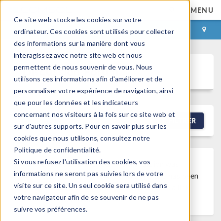
MENU
Ce site web stocke les cookies sur votre
CONNEXION
CONTACT
ordinateur. Ces cookies sont utilisés pour collecter
des informations sur la manière dont vous
interagissez avec notre site web et nous
permettent de nous souvenir de vous. Nous
Discussion Forum
utilisons ces informations afin d'améliorer et de
personnaliser votre expérience de navigation, ainsi
que pour les données et les indicateurs
concernant nos visiteurs à la fois sur ce site web et
NEW DISCUSSION
FILTRER
sur d'autres supports. Pour en savoir plus sur les
cookies que nous utilisons, consultez notre
Politique de confidentialité.
Si vous refusez l'utilisation des cookies, vos
Discussion Closed
This discussion was
informations ne seront pas suivies lors de votre
created more than 6 months ago and has been
visite sur ce site. Un seul cookie sera utilisé dans
closed. To start a new discussion with a link
votre navigateur afin de se souvenir de ne pas
back to this one,
click here
.
suivre vos préférences.