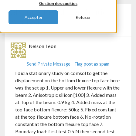
Gestion des cookies
Strange Result On Static
Accepter
Refuser
Analysis
Posted 13 août 2024, 16:23 UTC−4
0 Replies
Nelson Leon
Send Private Message
Flag post as spam
I did a stationary study on comsol to get the
displacement on the bottom flexure top face here
was the set up 1. Upper and lower flexure with the
beam 2. Anisotropic silicon [100] 3. Added mass
at Top of the beam: 0.9 kg 4. Added mass at the
top face bottom flexure: 50kg 5. Fixed constant
at the top flexure bottom face 6. No-rotation
constant at the bottom flexure top face 7.
Boundary load: first test 0.5 N then second test