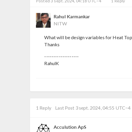
Posted 3 sept. 2024, 04:18 UTC−4
1 Reply
Rahul Karmankar
NITW
What will be design variables for Heat To
Thanks
-------------------
RahulK
1 Reply
Last Post 3 sept. 2024, 04:55 UTC−4
Acculution ApS