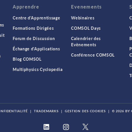
Apprendre
Evenements
Centre d'Apprentissage
Webinaires
C
ns
Formations Dirigées
COMSOL Days
V
it
Forum de Discussion
Calendrier des
B
Evènements
Échange d'Applications
P
Conférence COMSOL
C
s
Blog COMSOL
D
Multiphysics Cyclopedia
T
ONFIDENTIALITÉ
|
TRADEMARKS
|
GESTION DES COOKIES
|
© 2026 BY