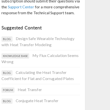
subscription should submit their questions via
the
Support Center
for a more comprehensive
response from the Technical Support team.
Suggested Content
Design Safe Wearable Technology
BLOG
with Heat Transfer Modeling
My Flux Calculation Seems
KNOWLEDGE BASE
Wrong
Calculating the Heat Transfer
BLOG
Coefficient for Flat and Corrugated Plates
Heat Transfer
FORUM
Conjugate Heat Transfer
BLOG