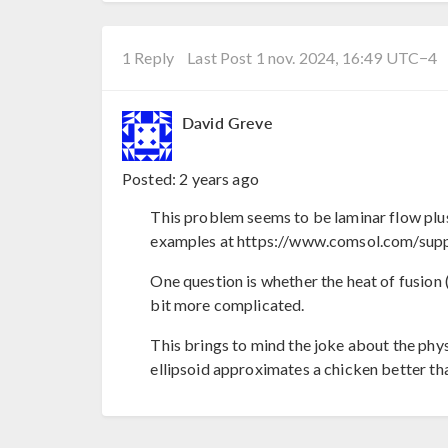
1 Reply
Last Post 1 nov. 2024, 16:49 UTC−4
David Greve
Posted:
2 years ago
This problem seems to be laminar flow plus
examples at https://www.comsol.com/suppo
One question is whether the heat of fusion 
bit more complicated.
This brings to mind the joke about the phys
ellipsoid approximates a chicken better t