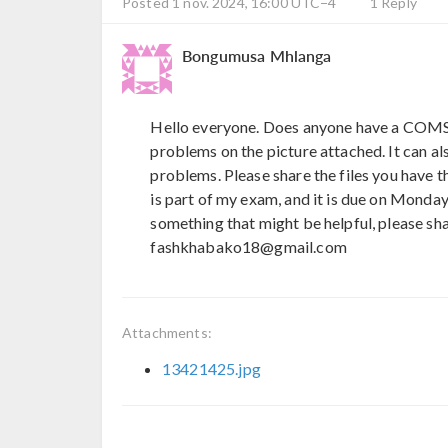
Posted 1 nov. 2024, 16:00 UTC−4
1 Reply
Bongumusa Mhlanga
Hello everyone. Does anyone have a COMSOL 
problems on the picture attached. It can als
problems. Please share the files you have t
is part of my exam, and it is due on Monday.
something that might be helpful, please sha
fashkhabako18@gmail.com
Attachments:
13421425.jpg