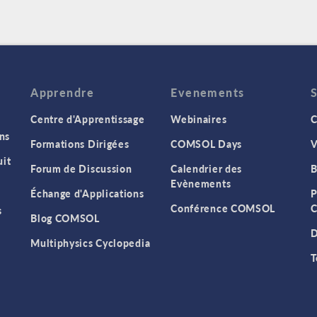
Apprendre
Evenements
Centre d'Apprentissage
Webinaires
C
ns
Formations Dirigées
COMSOL Days
V
it
Forum de Discussion
Calendrier des
B
Evènements
Échange d'Applications
P
Conférence COMSOL
C
s
Blog COMSOL
D
Multiphysics Cyclopedia
T