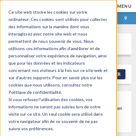
MENU
Ce site web stocke les cookies sur votre
CONNEXION
CONTACT
ordinateur. Ces cookies sont utilisés pour collecter
des informations sur la manière dont vous
interagissez avec notre site web et nous
permettent de nous souvenir de vous. Nous
Discussion Forum
utilisons ces informations afin d'améliorer et de
personnaliser votre expérience de navigation, ainsi
que pour les données et les indicateurs
concernant nos visiteurs à la fois sur ce site web et
NEW DISCUSSION
FILTRER
sur d'autres supports. Pour en savoir plus sur les
cookies que nous utilisons, consultez notre
Politique de confidentialité.
Si vous refusez l'utilisation des cookies, vos
Discussion Closed
This discussion was
informations ne seront pas suivies lors de votre
created more than 6 months ago and has been
visite sur ce site. Un seul cookie sera utilisé dans
closed. To start a new discussion with a link
votre navigateur afin de se souvenir de ne pas
back to this one,
click here
.
suivre vos préférences.