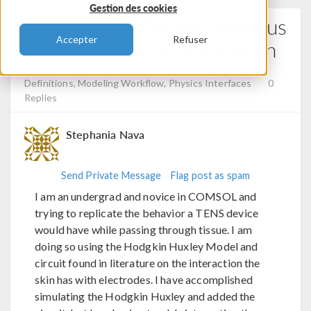
Gestion des cookies
Modeling Of Transcutaneous
Accepter
Refuser
Electrical Nerve Stimulation
Posted 6 févr. 2025, 17:35 UTC−5
Modeling Tools &
Definitions, Modeling Workflow, Physics Interfaces
0
Replies
Stephania Nava
Send Private Message
Flag post as spam
I am an undergrad and novice in COMSOL and
trying to replicate the behavior a TENS device
would have while passing through tissue. I am
doing so using the Hodgkin Huxley Model and
circuit found in literature on the interaction the
skin has with electrodes. I have accomplished
simulating the Hodgkin Huxley and added the