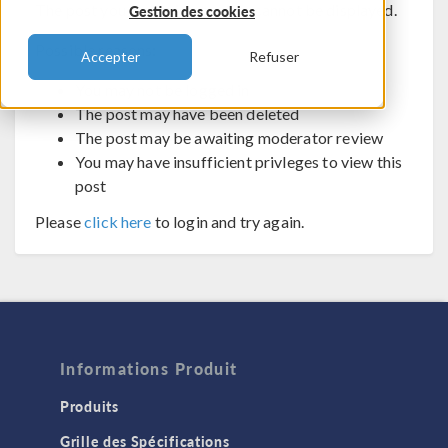
The post you are trying to view cannot be displayed.
Gestion des cookies
Possible reasons:
Accepter
Refuser
You may not be logged in
The post may have been deleted
The post may be awaiting moderator review
You may have insufficient privleges to view this
post
Please
click here
to login and try again.
Informations Produit
Produits
Grille des Spécifications