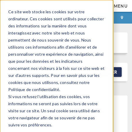
MENU
Ce site web stocke les cookies sur votre
CONNEXION
CONTACT
ordinateur. Ces cookies sont utilisés pour collecter
des informations sur la manière dont vous
interagissez avec notre site web et nous
permettent de nous souvenir de vous. Nous
Discussion Forum
utilisons ces informations afin d'améliorer et de
personnaliser votre expérience de navigation, ainsi
que pour les données et les indicateurs
concernant nos visiteurs à la fois sur ce site web et
NEW DISCUSSION
FILTRER
sur d'autres supports. Pour en savoir plus sur les
cookies que nous utilisons, consultez notre
Politique de confidentialité.
Si vous refusez l'utilisation des cookies, vos
informations ne seront pas suivies lors de votre
This forum post cannot be
visite sur ce site. Un seul cookie sera utilisé dans
votre navigateur afin de se souvenir de ne pas
viewed
suivre vos préférences.