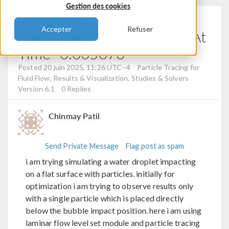
Gestion des cookies
Error Message Non Linear
Accepter
Refuser
Solver Did Not Converge At
Time=0.005073
Posted 20 juin 2025, 11:26 UTC−4
Particle Tracing for
Fluid Flow, Results & Visualization, Studies & Solvers
Version 6.1
0 Replies
Chinmay Patil
Send Private Message
Flag post as spam
i am trying simulating a water droplet impacting
on a flat surface with particles. initially for
optimization i am trying to observe results only
with a single particle which is placed directly
below the bubble impact position. here i am using
laminar flow level set module and particle tracing