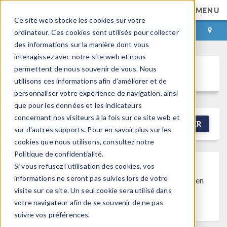
MENU
Ce site web stocke les cookies sur votre
CONNEXION
CONTACT
ordinateur. Ces cookies sont utilisés pour collecter
des informations sur la manière dont vous
interagissez avec notre site web et nous
permettent de nous souvenir de vous. Nous
Discussion Forum
utilisons ces informations afin d'améliorer et de
personnaliser votre expérience de navigation, ainsi
que pour les données et les indicateurs
concernant nos visiteurs à la fois sur ce site web et
NEW DISCUSSION
FILTRER
sur d'autres supports. Pour en savoir plus sur les
cookies que nous utilisons, consultez notre
Politique de confidentialité.
Si vous refusez l'utilisation des cookies, vos
Discussion Closed
This discussion was
informations ne seront pas suivies lors de votre
created more than 6 months ago and has been
visite sur ce site. Un seul cookie sera utilisé dans
closed. To start a new discussion with a link
votre navigateur afin de se souvenir de ne pas
back to this one,
click here
.
suivre vos préférences.