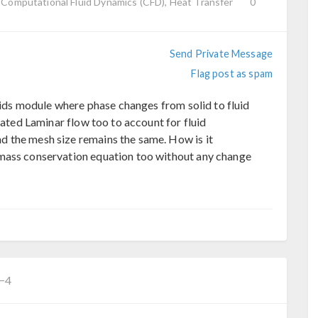
, Computational Fluid Dynamics (CFD), Heat Transfer
0
Send Private Message
Flag post as spam
luids module where phase changes from solid to fluid
rated Laminar flow too to account for fluid
 the mesh size remains the same. How is it
mass conservation equation too without any change
C−4