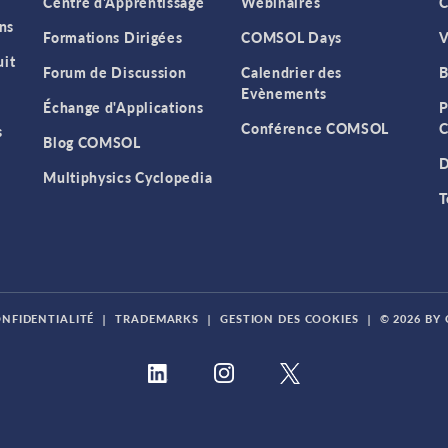
Centre d'Apprentissage
Webinaires
C
ns
Formations Dirigées
COMSOL Days
V
it
Forum de Discussion
Calendrier des
B
Evènements
Échange d'Applications
P
Conférence COMSOL
C
s
Blog COMSOL
D
Multiphysics Cyclopedia
T
ONFIDENTIALITÉ
|
TRADEMARKS
|
GESTION DES COOKIES
|
© 2026 BY