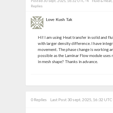
Posted 30 sept. 2025, 16:32 UTC−4
Fluid & Heat
Replies
Love Kush Tak
Hi! I am using Heat transfer in solid and f
with larger density difference. I have integ
movement. The phase change is working and
possible as the Laminar Flow module uses 
in mesh shape? Thanks in advance.
0 Replies
Last Post 30 sept. 2025, 16:32 UT