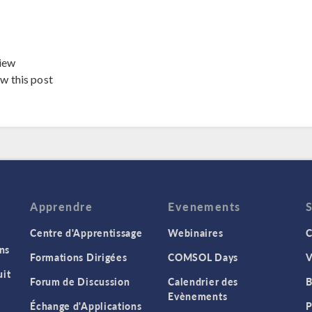
iew
ew this post
Apprendre
Evenements
Centre d'Apprentissage
Webinaires
C
ns
Formations Dirigées
COMSOL Days
V
it
Forum de Discussion
Calendrier des
B
Evènements
Échange d'Applications
P