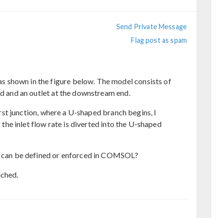
Send Private Message
Flag post as spam
 shown in the figure below. The model consists of
nd and an outlet at the downstream end.
first junction, where a U-shaped branch begins, I
f the inlet flow rate is diverted into the U-shaped
it can be defined or enforced in COMSOL?
ached.