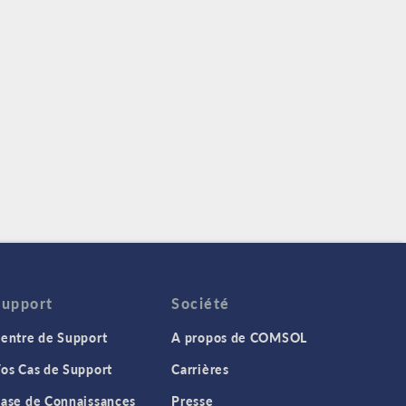
Support
Société
entre de Support
A propos de COMSOL
os Cas de Support
Carrières
ase de Connaissances
Presse