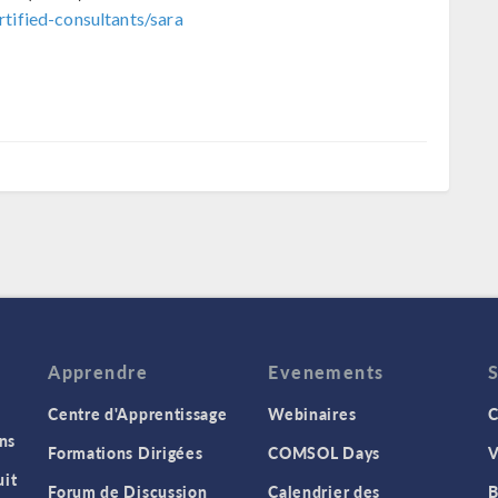
tified-consultants/sara
Apprendre
Evenements
Centre d'Apprentissage
Webinaires
C
ns
Formations Dirigées
COMSOL Days
V
it
Forum de Discussion
Calendrier des
B