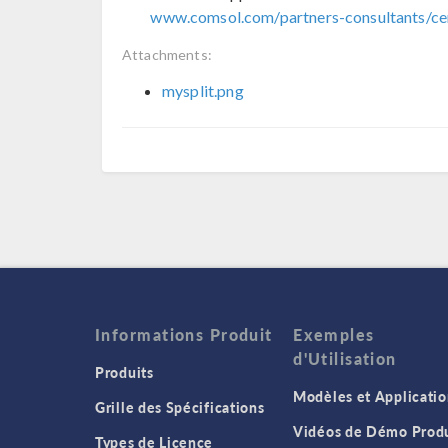
www.comsol.com/partners-consultants/cer
Attachments:
mysplit.png
Informations Produit
Exemples
d'Utilisation
Produits
Modèles et Applicatio
Grille des Spécifications
Vidéos de Démo Produ
Types de Licence