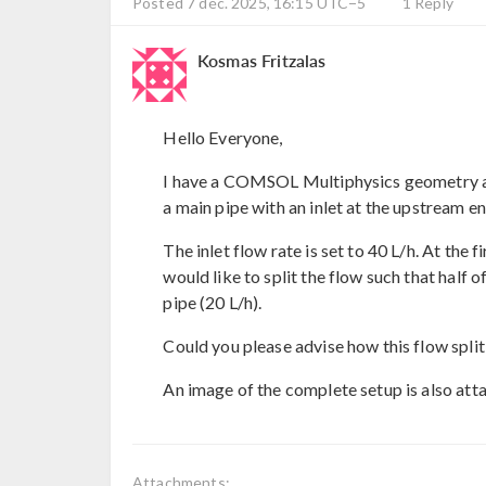
Posted 7 déc. 2025, 16:15 UTC−5
1 Reply
Kosmas Fritzalas
Hello Everyone,
I have a COMSOL Multiphysics geometry as
a main pipe with an inlet at the upstream e
The inlet flow rate is set to 40 L/h. At the 
would like to split the flow such that half o
pipe (20 L/h).
Could you please advise how this flow spl
An image of the complete setup is also att
Attachments: