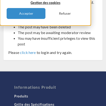
The post you are trying to view cannot be displayed.
Gestion des cookies
Possible reasons:
Accepter
Refuser
You may not be logged in
The post may have been deleted
The post may be awaiting moderator review
You may have insufficient privleges to view this
post
Please
click here
to login and try again.
Informations Produit
Produits
Grille des Spécifications