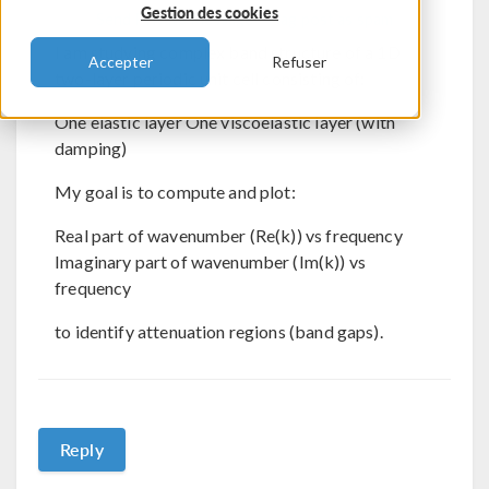
Gestion des cookies
Send Private Message
Flag post as spam
I am studying complex band structure of a 1D
Accepter
Refuser
two-layer periodic unit cell consisting of:
One elastic layer One viscoelastic layer (with
damping)
My goal is to compute and plot:
Real part of wavenumber (Re(k)) vs frequency
Imaginary part of wavenumber (Im(k)) vs
frequency
to identify attenuation regions (band gaps).
Reply