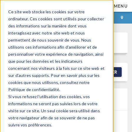
MENU
Ce site web stocke les cookies sur votre
CONNEXION
CONTACT
ordinateur. Ces cookies sont utilisés pour collecter
des informations sur la manière dont vous
interagissez avec notre site web et nous
permettent de nous souvenir de vous. Nous
Discussion Forum
utilisons ces informations afin d'améliorer et de
personnaliser votre expérience de navigation, ainsi
que pour les données et les indicateurs
concernant nos visiteurs à la fois sur ce site web et
NEW DISCUSSION
FILTRER
sur d'autres supports. Pour en savoir plus sur les
cookies que nous utilisons, consultez notre
Politique de confidentialité.
Complex Band Structure
Si vous refusez l'utilisation des cookies, vos
informations ne seront pas suivies lors de votre
Posted 13 avr. 2026, 13:32 UTC−4
0 Replies
visite sur ce site. Un seul cookie sera utilisé dans
votre navigateur afin de se souvenir de ne pas
Praveen Nagesh
suivre vos préférences.