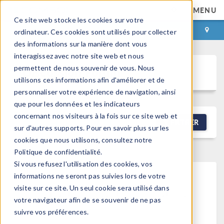
MENU
Ce site web stocke les cookies sur votre
CONNEXION
CONTACT
ordinateur. Ces cookies sont utilisés pour collecter
des informations sur la manière dont vous
interagissez avec notre site web et nous
permettent de nous souvenir de vous. Nous
Discussion Forum
utilisons ces informations afin d'améliorer et de
personnaliser votre expérience de navigation, ainsi
que pour les données et les indicateurs
concernant nos visiteurs à la fois sur ce site web et
NEW DISCUSSION
FILTRER
sur d'autres supports. Pour en savoir plus sur les
cookies que nous utilisons, consultez notre
Politique de confidentialité.
Si vous refusez l'utilisation des cookies, vos
informations ne seront pas suivies lors de votre
This forum post cannot be
visite sur ce site. Un seul cookie sera utilisé dans
votre navigateur afin de se souvenir de ne pas
viewed
suivre vos préférences.