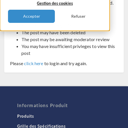
The post you are trying to view cannot be displayed.
Gestion des cookies
Possible reasons:
Accepter
Refuser
You may not be logged in
The post may have been deleted
The post may be awaiting moderator review
You may have insufficient privleges to view this
post
Please
click here
to login and try again.
Informations Produit
Produits
Grille des Spécifications