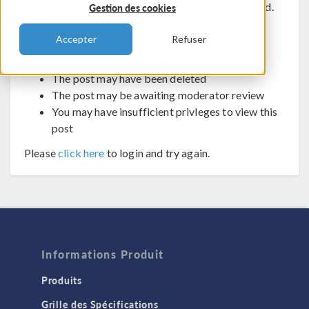
The post you are trying to view cannot be displayed.
Gestion des cookies
Possible reasons:
Accepter
Refuser
You may not be logged in
The post may have been deleted
The post may be awaiting moderator review
You may have insufficient privleges to view this
post
Please
click here
to login and try again.
Informations Produit
Produits
Grille des Spécifications