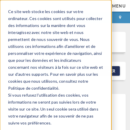
MENU
Ce site web stocke les cookies sur votre
CONNEXION
CONTACT
ordinateur. Ces cookies sont utilisés pour collecter
des informations sur la manière dont vous
interagissez avec notre site web et nous
permettent de nous souvenir de vous. Nous
Discussion Forum
utilisons ces informations afin d'améliorer et de
personnaliser votre expérience de navigation, ainsi
que pour les données et les indicateurs
concernant nos visiteurs à la fois sur ce site web et
NEW DISCUSSION
FILTRER
sur d'autres supports. Pour en savoir plus sur les
cookies que nous utilisons, consultez notre
Politique de confidentialité.
Si vous refusez l'utilisation des cookies, vos
informations ne seront pas suivies lors de votre
This forum post cannot be
visite sur ce site. Un seul cookie sera utilisé dans
votre navigateur afin de se souvenir de ne pas
viewed
suivre vos préférences.