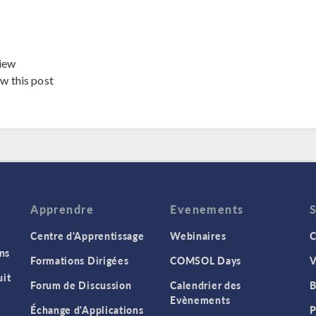
iew
ew this post
Apprendre
Evenements
Centre d'Apprentissage
Webinaires
C
ns
Formations Dirigées
COMSOL Days
V
it
Forum de Discussion
Calendrier des
B
Evènements
Échange d'Applications
P