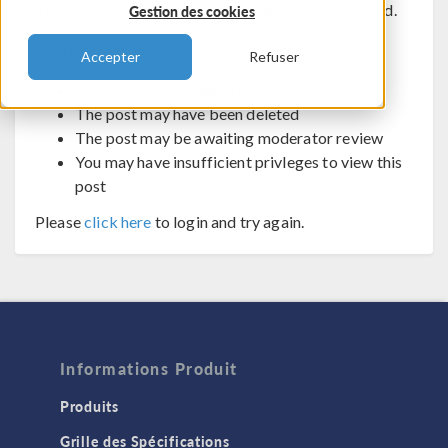
The post you are trying to view cannot be displayed.
Gestion des cookies
Possible reasons:
Accepter
Refuser
You may not be logged in
The post may have been deleted
The post may be awaiting moderator review
You may have insufficient privleges to view this
post
Please
click here
to login and try again.
Informations Produit
Produits
Grille des Spécifications