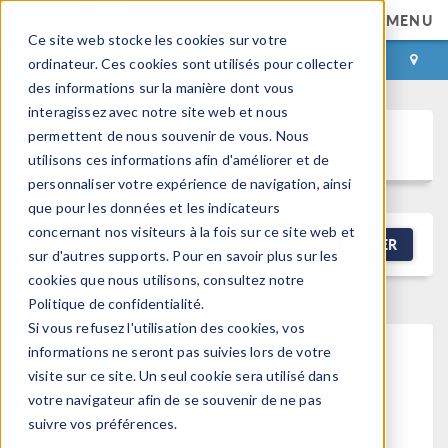
MENU
Ce site web stocke les cookies sur votre
CONNEXION
CONTACT
ordinateur. Ces cookies sont utilisés pour collecter
des informations sur la manière dont vous
interagissez avec notre site web et nous
permettent de nous souvenir de vous. Nous
Discussion Forum
utilisons ces informations afin d'améliorer et de
personnaliser votre expérience de navigation, ainsi
que pour les données et les indicateurs
concernant nos visiteurs à la fois sur ce site web et
NEW DISCUSSION
FILTRER
sur d'autres supports. Pour en savoir plus sur les
cookies que nous utilisons, consultez notre
Politique de confidentialité.
Si vous refusez l'utilisation des cookies, vos
informations ne seront pas suivies lors de votre
This forum post cannot be
visite sur ce site. Un seul cookie sera utilisé dans
votre navigateur afin de se souvenir de ne pas
viewed
suivre vos préférences.