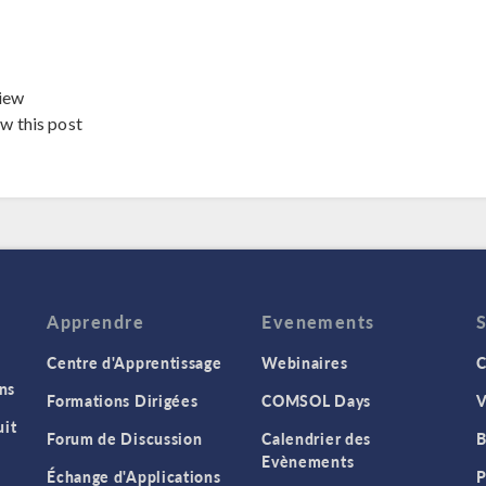
iew
ew this post
Apprendre
Evenements
Centre d'Apprentissage
Webinaires
C
ns
Formations Dirigées
COMSOL Days
V
it
Forum de Discussion
Calendrier des
B
Evènements
Échange d'Applications
P