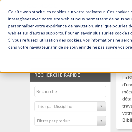
Ce site web stocke les cookies sur votre ordinateur. Ces cookies s
PRODUI
interagissez avec notre site web et nous permettent de nous souve
personnaliser votre expérience de navigation, ainsi que pour les do
web et sur d'autres supports. Pour en savoir plus sur les cookies q
Si vous refusez l'utilisation des cookies, vos informations ne seront
Bibliothèque d'Applic
dans votre navigateur afin de se souvenir de ne pas suivre vos pr
RECHERCHE RAPIDE
La B
d'un
méca
déta
trav
Trier par Discipline
votr
Bibl
Filtrer par produit