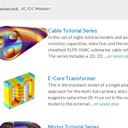
AC/DC Module
echerché:
Cable Tutorial Series
In this set of eight tutorial models and 
resistive, capacitive, inductive, and ther
sheathed XLPE HVAC submarine cable wit
The series includes a 2D, 2D ...
en savoir p
E-Core Transformer
This is the transient model of a single 
approach for the multi-turn primary and s
magnetic saturation (B–H curve) in the c
model to the external ...
en savoir plus
Motor Tutorial Series