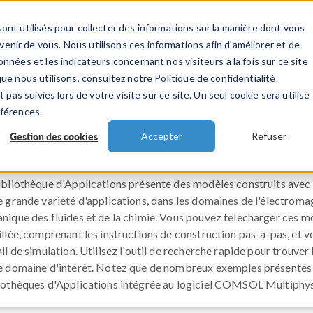
ont utilisés pour collecter des informations sur la manière dont vous
TS
INDUSTRIES
VIDEOS
EVENEMENT
nir de vous. Nous utilisons ces informations afin d'améliorer et de
nnées et les indicateurs concernant nos visiteurs à la fois sur ce site
ue nous utilisons, consultez notre Politique de confidentialité.
 pas suivies lors de votre visite sur ce site. Un seul cookie sera utilisé
ations
éférences.
Gestion des cookies
Accepter
Refuser
ibliothèque d'Applications présente des modèles construits ave
e grande variété d'applications, dans les domaines de l'électroma
nique des fluides et de la chimie. Vous pouvez télécharger ces 
illée, comprenant les instructions de construction pas-à-pas, et 
ail de simulation. Utilisez l'outil de recherche rapide pour trouve
e domaine d'intérêt. Notez que de nombreux exemples présentés i
iothèques d'Applications intégrée au logiciel COMSOL Multiphy