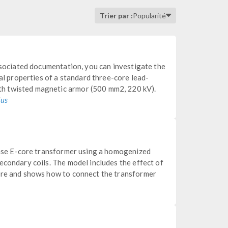
Trier par :
Popularité
associated documentation, you can investigate the
mal properties of a standard three-core lead-
h twisted magnetic armor (500 mm2, 220 kV).
lus
phase E-core transformer using a homogenized
econdary coils. The model includes the effect of
ore and shows how to connect the transformer