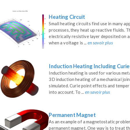
Heating Circuit
Small heating circuits find use in many ap
processes, they heat up reactive fluids. T
electrically resistive layer deposited on a
when a voltage is ...
en savoir plus
Induction Heating Including Cur
Induction heating is used for various met
3D induction heating of a mechanical join
simulated. Curie point effects and temper
into account. To ...
en savoir plus
Permanent Magnet
As an example of a magnetostatic proble
permanent magnet. One way is to treat th