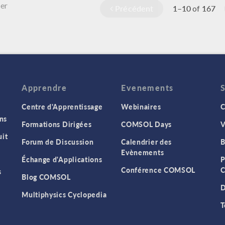
er
Précédent
1–10
167
of
Apprendre
Evenements
Centre d'Apprentissage
Webinaires
C
ns
Formations Dirigées
COMSOL Days
V
it
Forum de Discussion
Calendrier des
B
Evènements
Échange d'Applications
P
Conférence COMSOL
C
s
Blog COMSOL
D
Multiphysics Cyclopedia
T