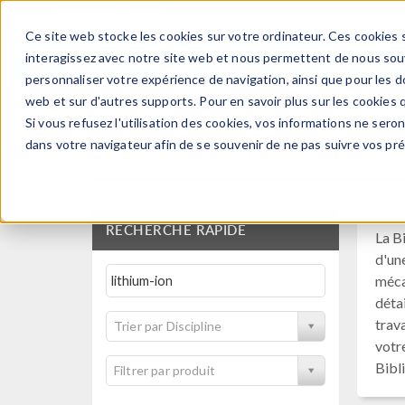
Ce site web stocke les cookies sur votre ordinateur. Ces cookies s
PRODUI
interagissez avec notre site web et nous permettent de nous souve
personnaliser votre expérience de navigation, ainsi que pour les do
web et sur d'autres supports. Pour en savoir plus sur les cookies q
Si vous refusez l'utilisation des cookies, vos informations ne seront
Bibliothèque d'Applic
dans votre navigateur afin de se souvenir de ne pas suivre vos pr
RECHERCHE RAPIDE
La B
d'un
méca
déta
trav
Trier par Discipline
votr
Bibl
Filtrer par produit