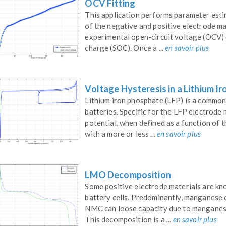
OCV Fitting
This application performs parameter estim
of the negative and positive electrode mat
experimental open-circuit voltage (OCV) c
charge (SOC). Once a ...
en savoir plus
Voltage Hysteresis in a Lithium I
Lithium iron phosphate (LFP) is a common 
batteries. Specific for the LFP electrode m
potential, when defined as a function of th
with a more or less ...
en savoir plus
LMO Decomposition
Some positive electrode materials are kn
battery cells. Predominantly, manganese 
NMC can loose capacity due to manganese
This decomposition is a ...
en savoir plus