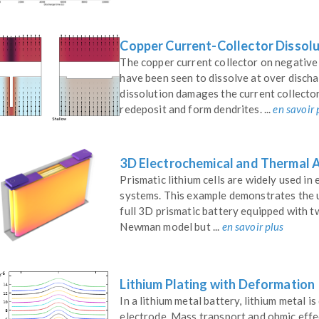
Copper Current-Collector Dissolu
The copper current collector on negative 
have been seen to dissolve at over discha
dissolution damages the current collector
redeposit and form dendrites. ...
en savoir 
3D Electrochemical and Thermal An
Prismatic lithium cells are widely used in
systems. This example demonstrates the u
full 3D prismatic battery equipped with two
Newman model but ...
en savoir plus
Lithium Plating with Deformation
In a lithium metal battery, lithium metal 
electrode. Mass transport and ohmic effec