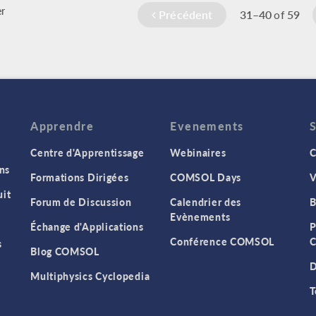
r
Précédent
31–40
59
of
Apprendre
Evenements
Centre d'Apprentissage
Webinaires
C
ns
Formations Dirigées
COMSOL Days
V
it
Forum de Discussion
Calendrier des
B
Evènements
Échange d'Applications
P
Conférence COMSOL
C
s
Blog COMSOL
D
Multiphysics Cyclopedia
T