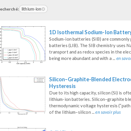
lithium-ion
echerché:
1D Isothermal Sodium-Ion Batter
Sodium-ion batteries (SIB) are commonly p
batteries (LIB). The SIB chemistry uses N
transport and as redox species in the ele
being more abundant and with a ...
en savoi
Silicon–Graphite-Blended Electr
Hysteresis
Due to its high capacity, silicon (Si) is o
lithium-ion batteries. Silicon–graphite bl
thermodynamic voltage hysteresis (“path 
of the lithium–silicon ...
en savoir plus