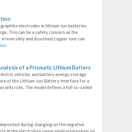
tion
graphite electrodes in lithium-ion batteries
rge. This can be a safety concern as the
 irreversibly and dissolved copper ions can
plus
alysis of a Prismatic Lithium Battery
 electric vehicles and battery energy storage
se of the Lithium-Ion Battery interface for a
 jelly rolls. The model defines a full so-called
is deposited during charging on the negative
ts in the electrolyte cause small protrusions on