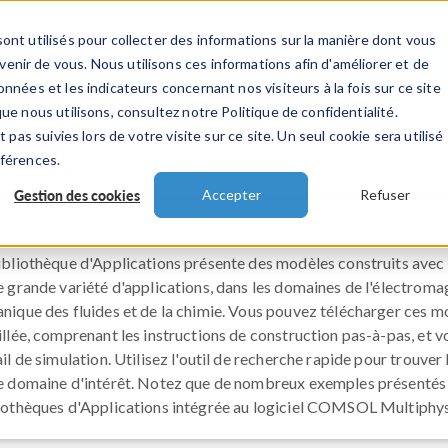
ont utilisés pour collecter des informations sur la manière dont vous
TS
INDUSTRIES
VIDEOS
EVENEMENT
nir de vous. Nous utilisons ces informations afin d'améliorer et de
nnées et les indicateurs concernant nos visiteurs à la fois sur ce site
ue nous utilisons, consultez notre Politique de confidentialité.
 pas suivies lors de votre visite sur ce site. Un seul cookie sera utilisé
ations
éférences.
Gestion des cookies
Accepter
Refuser
ibliothèque d'Applications présente des modèles construits ave
e grande variété d'applications, dans les domaines de l'électroma
nique des fluides et de la chimie. Vous pouvez télécharger ces 
illée, comprenant les instructions de construction pas-à-pas, et 
ail de simulation. Utilisez l'outil de recherche rapide pour trouve
e domaine d'intérêt. Notez que de nombreux exemples présentés i
iothèques d'Applications intégrée au logiciel COMSOL Multiphy